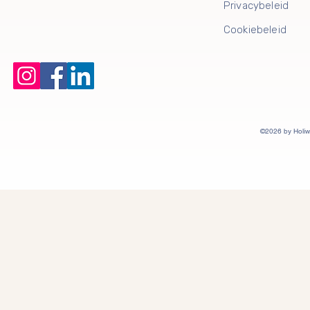
Privacybeleid
Cookiebeleid
©2026 by Holiw