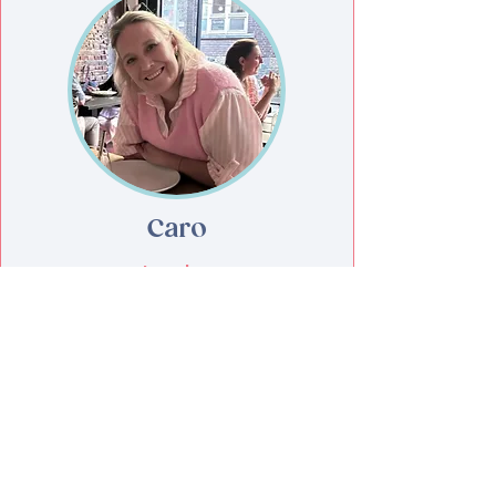
Caro
Londen
"Van hidden gems tot iconische
spots; met de juiste timing beleef je
méér Londen en minder drukte."
Meer