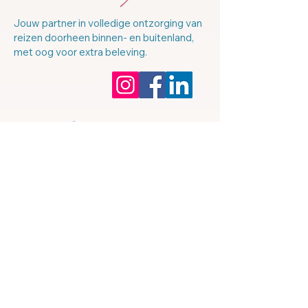
Jouw partner in volledige ontzorging van
reizen doorheen binnen- en buitenland,
met oog voor extra beleving.
Ons bedrijf
About us
Onze reisexperts
Onze reizen
Community (binnenkort)
Privacybeleid
Cookiebeleid
Links