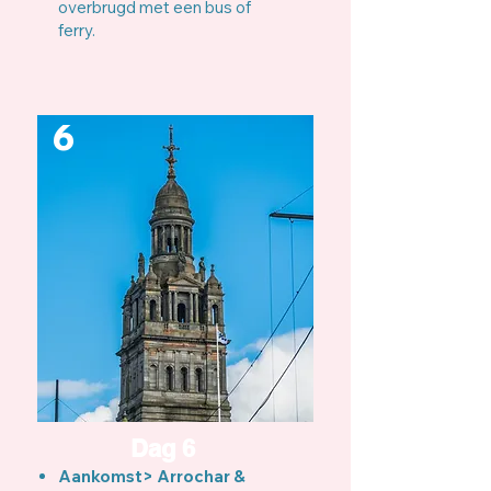
overbrugd met een bus of
ferry.
6
Dag 6
Aankomst> Arrochar &