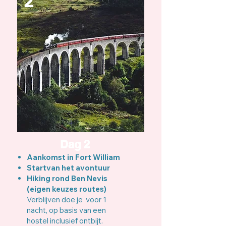
2
Dag 2
Aankomst in Fort William
Startvan het avontuur
Hiking rond Ben Nevis
(eigen keuzes routes)
Verblijven doe je voor 1
nacht, op basis van een
hostel inclusief ontbijt.