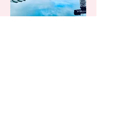
Dag 7
Vrije dag in Glasgow
Vertrek Glasgow >
Londen
Via de nachttrein Caledonian
Nightsleeper reis je van
Glasgow naar Londen
Euston. Dit kan via een
éénvoudige zitplaats of een
slaapcabine. Ontbijt kan je
zelf bestellen op de trein.
8