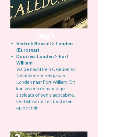
Vanaf dit punt draait de wereld voor jou 
iets trager. Hier beleef je Schotland op 
zijn puurst.

Dag 1
Zo draait een reis met de trein niet enkel 
Vertrek Brussel > Londen
om de bestemming. De weg ernaartoe is 
(Eurostar)
minstens even onvergetelijk.
Doorreis Londen > Fort
William
Via de nachttrein Caledonian
Nightsleeper reis je van
Londen naar Fort William. Dit
kan via een éénvoudige
zitplaats of een slaapcabine.
Ontbijt kan je zelf bestellen
op de trein.