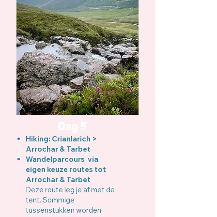
Dag 5
Hiking: Crianlarich >
Arrochar & Tarbet
Wandelparcours via
eigen keuze routes tot
Arrochar & Tarbet
Deze route leg je af met de
tent. Sommige
tussenstukken worden