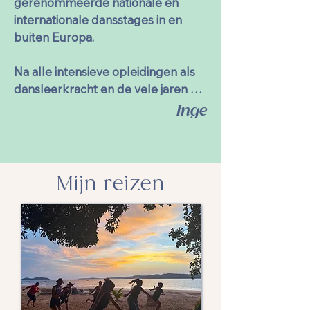
gerenommeerde nationale en 
internationale dansstages in en 
buiten Europa.

Na alle intensieve opleidingen als 
dansleerkracht en de vele jaren 
ervaring in het lesgeven, werd het 
Inge
op een bepaald moment wel eens 
tijd om die passie en kennis door te 
geven in een eigen dansschool. 
Intussen meer dan tien jaar later 
Mijn reizen
sta ik nog steeds even enthousiast 
en gedreven aan het hoofd van 
deze groeiende dansschool! 
Voortdurend ga ik op zoek naar 
vernieuwing en groei, zowel bij 
mezelf als binnen de school.  
