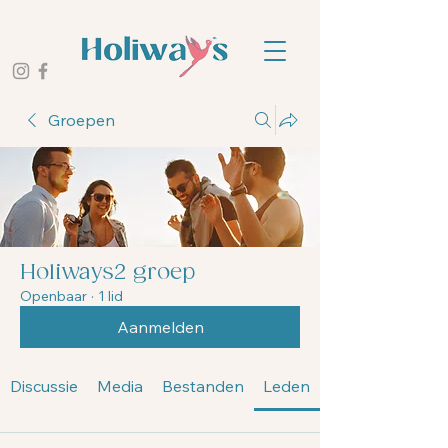
Groepen
Holiways2 groep
Openbaar
·
1 lid
Aanmelden
Discussie
Media
Bestanden
Leden