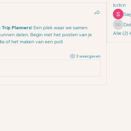
leden
Sa
Did
 Trip Planners
! Een plek waar we samen 
Didier 
Alle (2)
unnen delen. Begin met het posten van je 
a of het maken van een poll.
3 weergaven