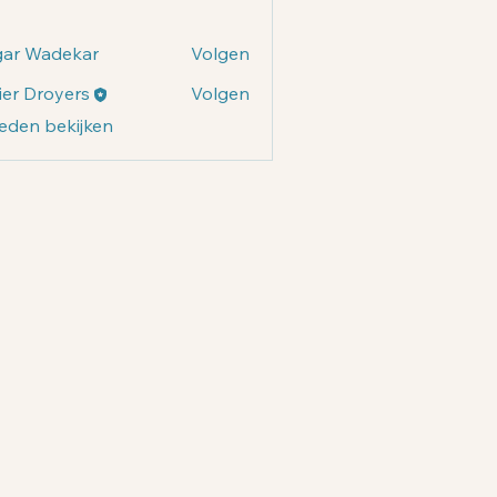
gar Wadekar
Volgen
ier Droyers
Volgen
Droyers
 leden bekijken