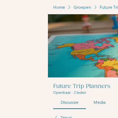
Home
Groepen
Future Tr
Future Trip Planners
Openbaar
·
2 leden
Discussie
Media
Terug